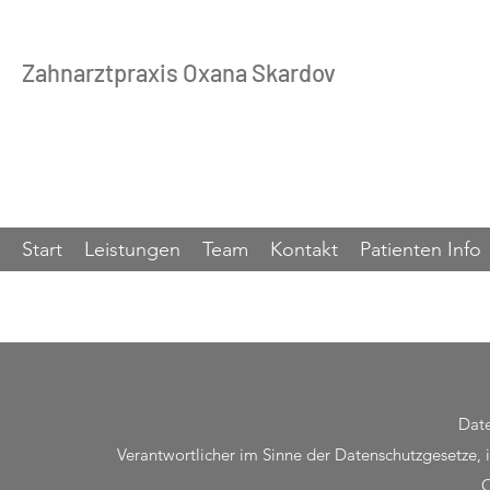
Zahnarztpraxis Oxana Skardov
Start
Leistungen
Team
Kontakt
Patienten Info
Date
Verantwortlicher im Sinne der Datenschutzgesetze
O